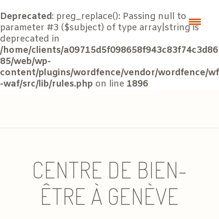
Deprecated
: preg_replace(): Passing null to
parameter #3 ($subject) of type array|string is
deprecated in
/home/clients/a09715d5f098658f943c83f74c3d86
85/web/wp-
content/plugins/wordfence/vendor/wordfence/wf
-waf/src/lib/rules.php
on line
1896
CENTRE DE BIEN-
ÊTRE À GENÈVE