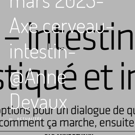
Axe cerveau-
intestin-
@Anne
Devaux
ACTUALITÉS