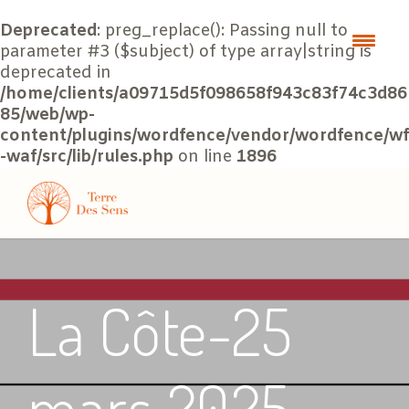
Deprecated
: preg_replace(): Passing null to
parameter #3 ($subject) of type array|string is
deprecated in
/home/clients/a09715d5f098658f943c83f74c3d86
85/web/wp-
content/plugins/wordfence/vendor/wordfence/wf
-waf/src/lib/rules.php
on line
1896
La Côte-25
mars 2025-