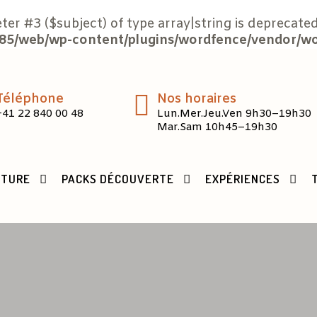
eter #3 ($subject) of type array|string is deprecated
5/web/wp-content/plugins/wordfence/vendor/word
Téléphone
Nos horaires
+41 22 840 00 48
Lun.Mer.Jeu.Ven 9h30–19h30
Mar.Sam 10h45–19h30
CTURE
PACKS DÉCOUVERTE
EXPÉRIENCES