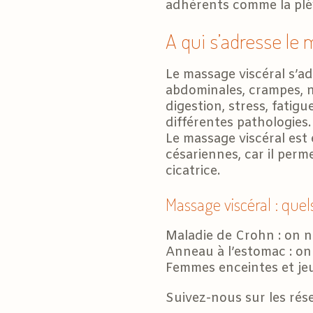
adhérents comme la plèvr
A qui s’adresse le 
Le massage viscéral s’a
abdominales, crampes, n
digestion, stress, fatig
différentes pathologies.
Le massage viscéral est 
césariennes, car il perme
cicatrice.
Massage viscéral : quels
Maladie de Crohn : on ne
Anneau à l’estomac : on
Femmes enceintes et jeu
Suivez-nous sur les rés