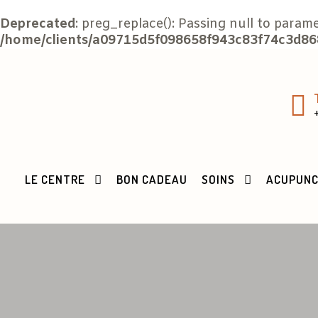
Deprecated
: preg_replace(): Passing null to param
/home/clients/a09715d5f098658f943c83f74c3d868
LE CENTRE
BON CADEAU
SOINS
ACUPUN