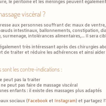
e, le péritoine et les méninges peuvent également ê
massage viscéral ?
dresse aux personnes souffrant de: maux de ventre,
œuds intestinaux, ballonnements, constipation, dia
ue, surmenage, intolérances alimentaires,… Il sera ci
également très intéressant après des chirurgies abd
t de traiter et réduire les adhérences et ainsi aider
 sont les contre-indications :
 peut pas la traiter
 ne peut pas faire de massage viscéral
nes enfants : il existe des massages plus adaptés
eaux sociaux (
Facebook
et
Instagram
) et partagez l’