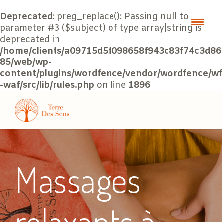
Deprecated
: preg_replace(): Passing null to
parameter #3 ($subject) of type array|string is
deprecated in
/home/clients/a09715d5f098658f943c83f74c3d86
85/web/wp-
content/plugins/wordfence/vendor/wordfence/wf
-waf/src/lib/rules.php
on line
1896
Massages
relaxants à