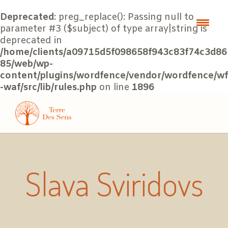
Deprecated
: preg_replace(): Passing null to
parameter #3 ($subject) of type array|string is
deprecated in
/home/clients/a09715d5f098658f943c83f74c3d86
85/web/wp-
content/plugins/wordfence/vendor/wordfence/wf
-waf/src/lib/rules.php
on line
1896
Slava Sviridovs