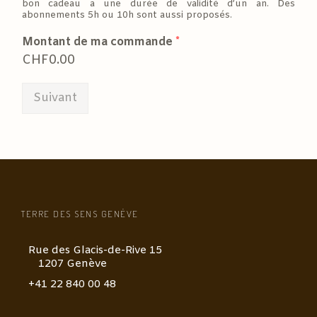
bon cadeau a une durée de validité d’un an. Des
abonnements 5h ou 10h sont aussi proposés.
Montant de ma commande
*
CHF0.00
Suivant
TERRE DES SENS GENÈVE
Rue des Glacis-de-Rive 15
1207 Genève
+41 22 840 00 48