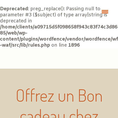
Deprecated
: preg_replace(): Passing null to
parameter #3 ($subject) of type array|string is
deprecated in
/home/clients/a09715d5f098658f943c83f74c3d86
85/web/wp-
content/plugins/wordfence/vendor/wordfence/wf
-waf/src/lib/rules.php
on line
1896
Offrez un Bon
cadeau chez