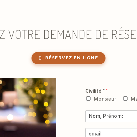
Z VOTRE DEMANDE DE RÉSE
RÉSERVEZ EN LIGNE
Civilité *
*
Monsieur
M
N
o
m
E
,
m