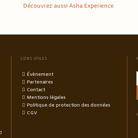
e
Découvrez aussi Asha Experience
t
h
é
r
a
p
e
u
t
LIENS UTILES
i
q
Évènement
u
Partenaires
e
*
Contact
Mentions légales
Politique de protection des données
CGV
0