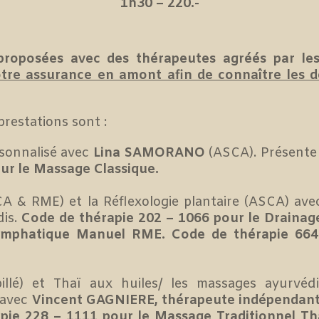
1h30 – 220.-
proposées avec des thérapeutes agréés par le
tre assurance en amont afin de connaître les d
prestations sont :
sonnalisé avec
Lina SAMORANO
(ASCA). Présente 
ur le Massage Classique.
A & RME) et la Réflexologie plantaire (ASCA) av
dis.
Code de thérapie 202 – 1066 pour le Draina
mphatique Manuel RME. Code de thérapie 664 
llé) et Thaï aux huiles/ les massages ayurvéd
 avec
Vincent GAGNIERE, thérapeute indépendan
pie 228 – 1111 pour le Massage Traditionnel Th