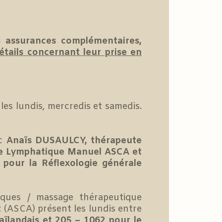
s assurances complémentaires,
étails concernant leur prise en
les lundis, mercredis et samedis.
ec
Anaïs DUSAULCY, thérapeute
ge Lymphatique Manuel ASCA et
pour la Réflexologie générale
iques / massage thérapeutique
t
(ASCA) présent les lundis entre
aïlandais et 205 – 1062
pour le