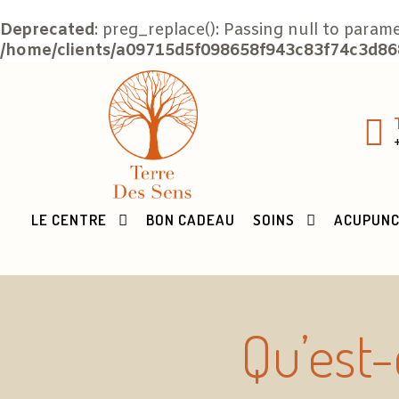
Deprecated
: preg_replace(): Passing null to param
/home/clients/a09715d5f098658f943c83f74c3d868
LE CENTRE
BON CADEAU
SOINS
ACUPUN
Qu’est-