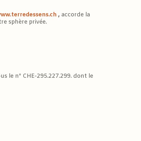
ww.terredessens.ch
,
accorde la
re sphère privée.
ous le n° CHE-295.227.299. dont le