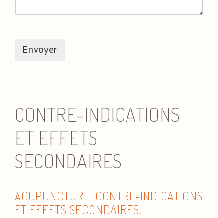
t
r
e
s
é
a
Envoyer
n
c
e
d
'
CONTRE-INDICATIONS
A
c
u
ET EFFETS
p
u
SECONDAIRES
n
c
t
u
ACUPUNCTURE: CONTRE-INDICATIONS
r
e
ET EFFETS SECONDAIRES.
*