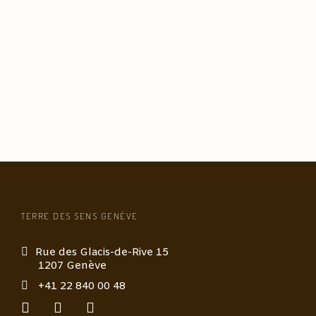
TERRE DES SENS GENÈVE
Rue des Glacis-de-Rive 15
1207 Genève
+41 22 840 00 48