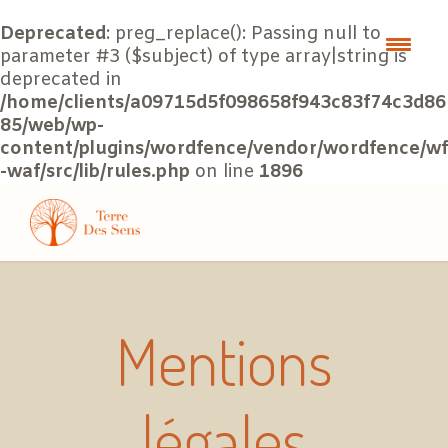
Deprecated
: preg_replace(): Passing null to
parameter #3 ($subject) of type array|string is
deprecated in
/home/clients/a09715d5f098658f943c83f74c3d86
85/web/wp-
content/plugins/wordfence/vendor/wordfence/wf
-waf/src/lib/rules.php
on line
1896
Mentions
légales