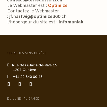
contact@terredessens.ch
Le Webmaster est :
Optimize
Contactez le Webmaster
:
jf.hartwig@optimize360.ch
L’hébergeur du site est :
Infomaniak
TERRE DES SENS GENÈVE
Rue des Glacis-de-Rive 15
1207 Genève
+41 22 840 00 48
DU LUNDI AU SAMEDI