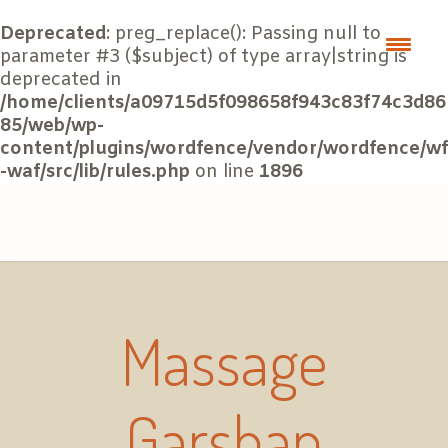
Deprecated
: preg_replace(): Passing null to
parameter #3 ($subject) of type array|string is
deprecated in
/home/clients/a09715d5f098658f943c83f74c3d86
85/web/wp-
content/plugins/wordfence/vendor/wordfence/wf
-waf/src/lib/rules.php
on line
1896
Massage
Garshan