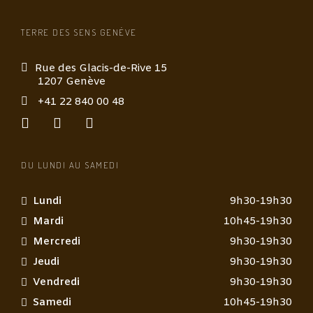
r
a
TERRE DES SENS GENÈVE
p
e
Rue des Glacis-de-Rive 15
u
1207 Genève
t
i
+41 22 840 00 48
q
u
e
*
DU LUNDI AU SAMEDI
Lundi
9h30-19h30
Mardi
10h45-19h30
Mercredi
9h30-19h30
Jeudi
9h30-19h30
Vendredi
9h30-19h30
Samedi
10h45-19h30