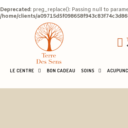
Deprecated
: preg_replace(): Passing null to param
/home/clients/a09715d5f098658f943c83f74c3d868
LE CENTRE
BON CADEAU
SOINS
ACUPUN