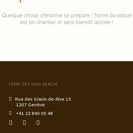
Quelque chose d’énorme se prépare ! Notre boutique
est en chantier et sera bientôt lancée !
TERRE DES SENS GENÈVE
Rue des Glacis-de-Rive 15
1207 Genève
+41 22 840 00 48