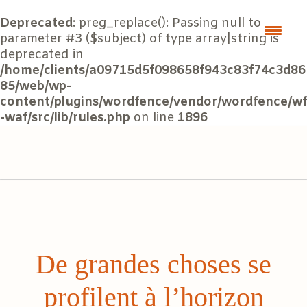
Deprecated
: preg_replace(): Passing null to
parameter #3 ($subject) of type array|string is
deprecated in
/home/clients/a09715d5f098658f943c83f74c3d86
85/web/wp-
content/plugins/wordfence/vendor/wordfence/wf
-waf/src/lib/rules.php
on line
1896
De grandes choses se
profilent à l’horizon