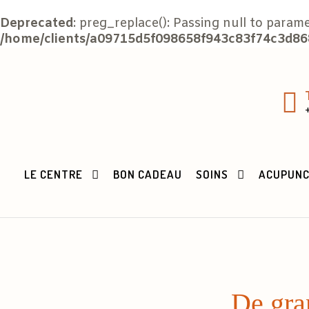
Deprecated
: preg_replace(): Passing null to param
/home/clients/a09715d5f098658f943c83f74c3d868
LE CENTRE
BON CADEAU
SOINS
ACUPUN
De gran