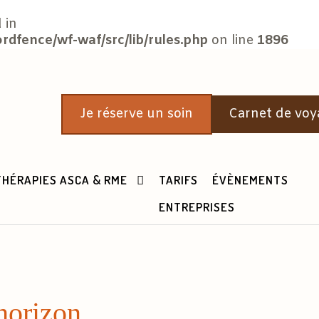
 in
fence/wf-waf/src/lib/rules.php
on line
1896
Je réserve un soin
Carnet de voy
THÉRAPIES ASCA & RME
TARIFS
ÉVÈNEMENTS
ENTREPRISES
’horizon