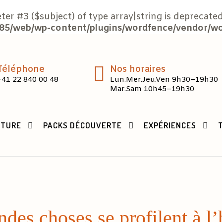
eter #3 ($subject) of type array|string is deprecated
5/web/wp-content/plugins/wordfence/vendor/word
Téléphone
Nos horaires
+41 22 840 00 48
Lun.Mer.Jeu.Ven 9h30–19h30
Mar.Sam 10h45–19h30
CTURE
PACKS DÉCOUVERTE
EXPÉRIENCES
des choses se profilent à l