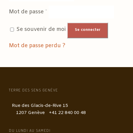
i
O
Mot de passe
*
g
b
a
l
t
i
Se souvenir de moi
Se connecter
o
g
i
a
Mot de passe perdu ?
r
t
e
o
i
r
e
TERRE DES SENS GENÈVE
Rue des Glacis-de-Rive 15
1207 Genève
+41 22 840 00 48
DU LUNDI AU SAMEDI