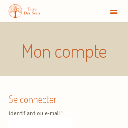
Mon compte
Se connecter
O
Identifiant ou e-mail
*
b
l