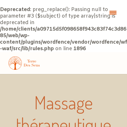
Deprecated
: preg_replace(): Passing null to
parameter #3 ($subject) of type array|string is
deprecated in
/home/clients/a09715d5f098658f943c83f74c3d86
85/web/wp-
content/plugins/wordfence/vendor/wordfence/wf
-waf/src/lib/rules.php
on line
1896
Massage
thérapeutique