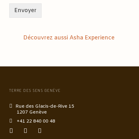
a
s
Envoyer
s
a
g
e
Découvrez aussi Asha Experience
t
h
é
r
a
p
e
u
t
TERRE DES SENS GENÈVE
i
q
Rue des Glacis-de-Rive 15
u
1207 Genève
e
*
+41 22 840 00 48