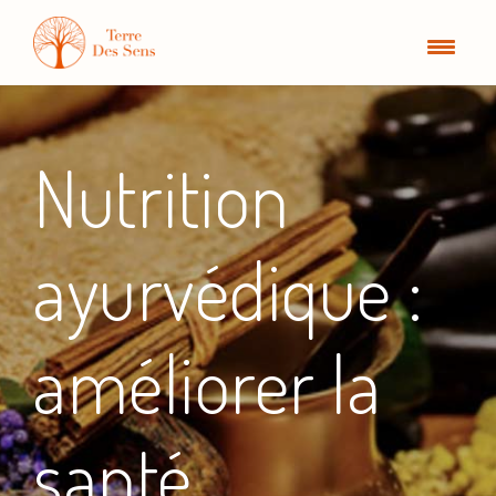
Nutrition
ayurvédique :
améliorer la
santé