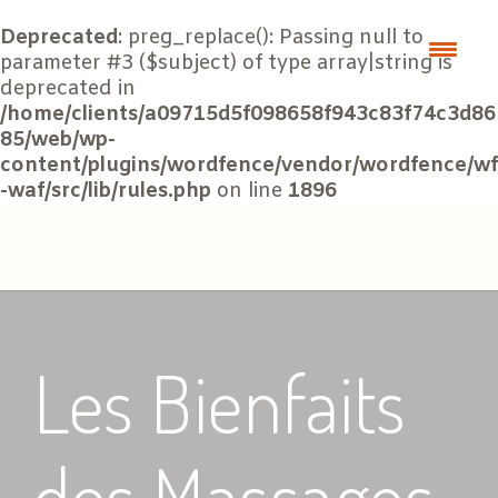
Deprecated
: preg_replace(): Passing null to
parameter #3 ($subject) of type array|string is
deprecated in
/home/clients/a09715d5f098658f943c83f74c3d86
85/web/wp-
content/plugins/wordfence/vendor/wordfence/wf
-waf/src/lib/rules.php
on line
1896
Les Bienfaits
des Massages