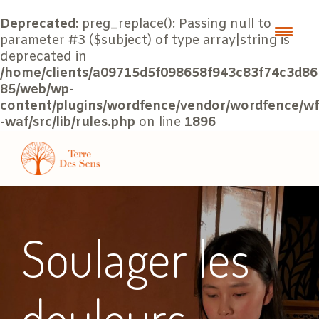
Deprecated
: preg_replace(): Passing null to
parameter #3 ($subject) of type array|string is
deprecated in
/home/clients/a09715d5f098658f943c83f74c3d86
85/web/wp-
content/plugins/wordfence/vendor/wordfence/wf
-waf/src/lib/rules.php
on line
1896
Soulager les
douleurs