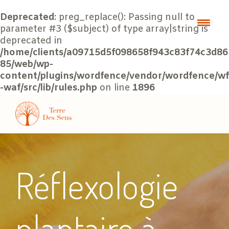
Deprecated
: preg_replace(): Passing null to
parameter #3 ($subject) of type array|string is
deprecated in
/home/clients/a09715d5f098658f943c83f74c3d86
85/web/wp-
content/plugins/wordfence/vendor/wordfence/wf
-waf/src/lib/rules.php
on line
1896
Réflexologie
plantaire à